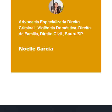
Advocacia Especializada
Direito
Criminal ,
Violência Doméstica,
Direito
de Família,
Direito Civil ,
Bauru/SP
Noelle Garcia