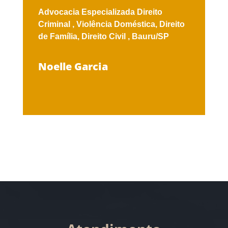
Advocacia Especializada
Direito
Criminal ,
Violência Doméstica,
Direito
de Família,
Direito Civil ,
Bauru/SP
Noelle Garcia