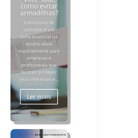
como evitar
armadilhas?
Consultoria de
contratos é um
tema essencial no
cenário atual,
especialmente para
empresas e
profissionais que
buscam proteger
seus interesses e…
Ler mais