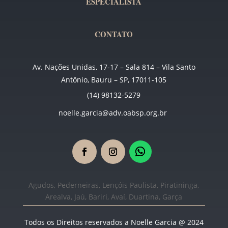
ESPECIALISTA
CONTATO
Av. Nações Unidas, 17-17 – Sala 814 – Vila Santo
Antônio, Bauru – SP, 17011-105
(14) 98132-5279
noelle.garcia@adv.oabsp.org.br
Agudos, Pederneiras, Lençóis Paulista, Piratininga,
Arealva, Jaú, Bariri, Avaí, Duartina, Garça
Todos os Direitos reservados a Noelle Garcia @ 2024