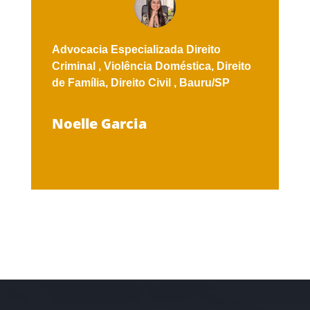
Advocacia Especializada
Direito
Criminal ,
Violência Doméstica,
Direito
de Família,
Direito Civil ,
Bauru/SP
Noelle Garcia