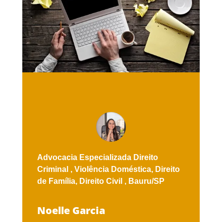
Advocacia Especializada
Direito
Criminal ,
Violência Doméstica,
Direito
de Família,
Direito Civil ,
Bauru/SP
Noelle Garcia