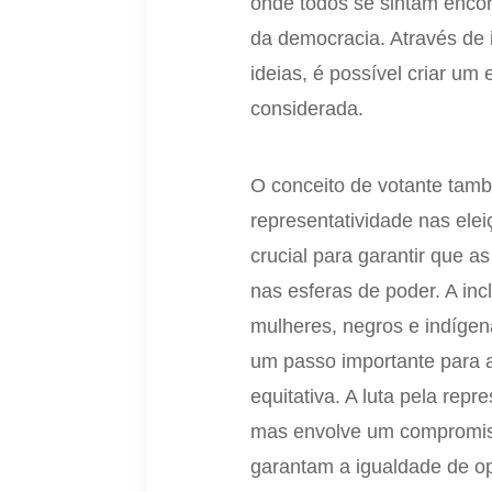
onde todos se sintam encora
da democracia. Através de i
ideias, é possível criar um
considerada.
O conceito de votante tam
representatividade nas elei
crucial para garantir que 
nas esferas de poder. A in
mulheres, negros e indígena
um passo importante para 
equitativa. A luta pela repr
mas envolve um compromiss
garantam a igualdade de op