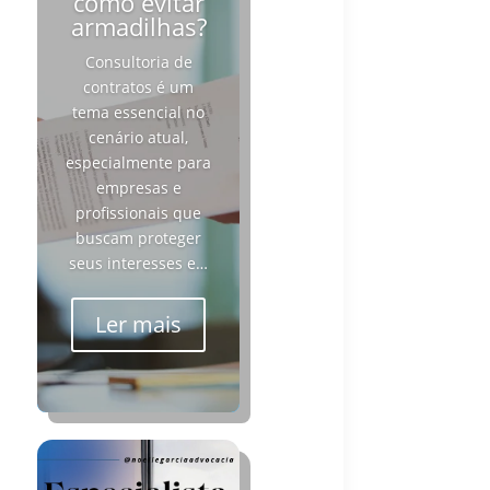
como evitar
armadilhas?
Consultoria de
contratos é um
tema essencial no
cenário atual,
especialmente para
empresas e
profissionais que
buscam proteger
seus interesses e…
Ler mais