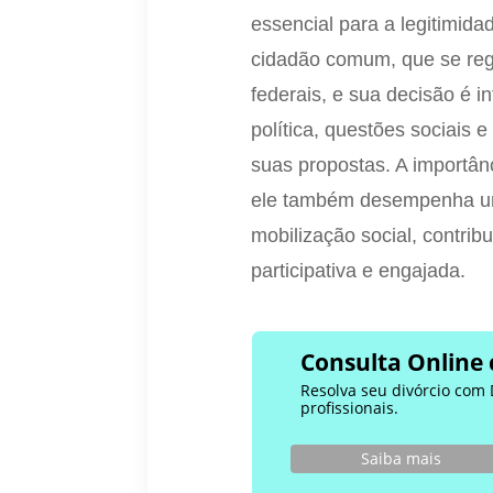
essencial para a legitimida
cidadão comum, que se regi
federais, e sua decisão é in
política, questões sociais
suas propostas. A importânc
ele também desempenha um 
mobilização social, contri
participativa e engajada.
Consulta Online 
Resolva seu divórcio com 
profissionais.
Saiba mais