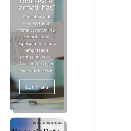
como evitar
armadilhas?
Consultoria de
contratos é um
tema essencial no
cenário atual,
especialmente para
empresas e
profissionais que
buscam proteger
seus interesses e…
Ler mais