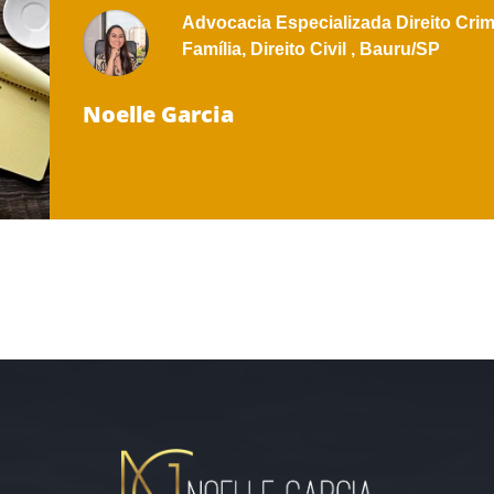
Advocacia Especializada
Direito Crim
Família,
Direito Civil ,
Bauru/SP
Noelle Garcia