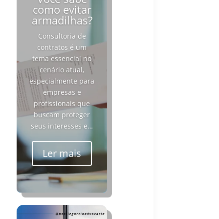
como evitar
armadilhas?
Consultoria de
contratos é um
tema essencial no
cenário atual,
especialmente para
empresas e
profissionais que
buscam proteger
seus interesses e…
Ler mais