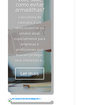
como evitar
armadilhas?
Consultoria de
contratos é um
tema essencial no
cenário atual,
especialmente para
empresas e
profissionais que
buscam proteger
seus interesses e…
Ler mais