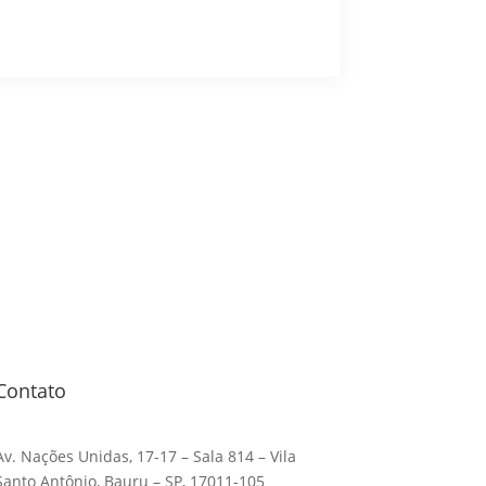
ca,
Direito de Família,
Direito Civil ,
Bauru/SP
Contato
Av. Nações Unidas, 17-17 – Sala 814 – Vila
Santo Antônio, Bauru – SP, 17011-105