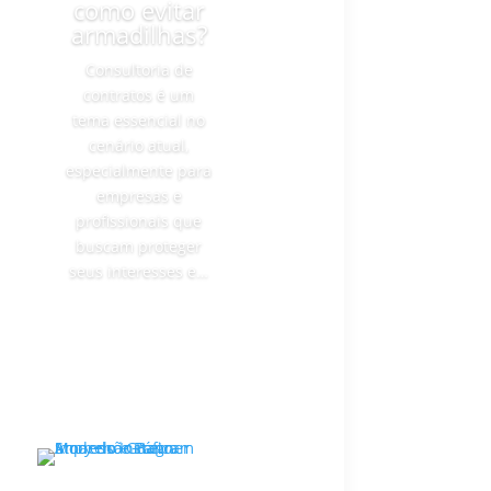
como evitar
armadilhas?
Consultoria de
contratos é um
tema essencial no
cenário atual,
especialmente para
empresas e
profissionais que
buscam proteger
seus interesses e…
Ler mais