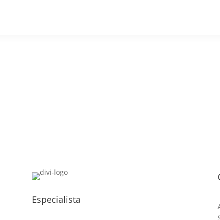
Advocacia Especializada
Direito Criminal ,
Violência Domésti
Noelle Garcia
Especialista