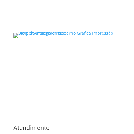
Ler mais
Advocacia Especializada
Direito Criminal ,
Violência
Doméstica,
Direito de Família,
Direito Civil ,
Bauru/SP
Noelle Garcia
Atendimento