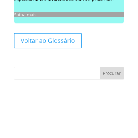
Saiba mais
Voltar ao Glossário
Consultoria de contratos:
Você sabe como evitar
armadilhas?
Consultoria de contratos é um tema essencial
no cenário atual, especialmente para
empresas e profissionais que buscam
proteger seus interesses e…