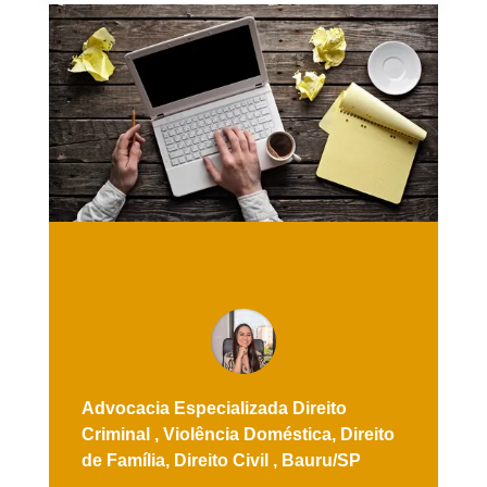
Advocacia Especializada
Direito
Criminal ,
Violência Doméstica,
Direito
de Família,
Direito Civil ,
Bauru/SP