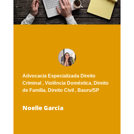
Advocacia Especializada
Direito
Criminal ,
Violência Doméstica,
Direito
de Família,
Direito Civil ,
Bauru/SP
Noelle Garcia