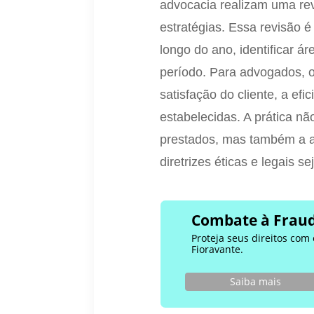
advocacia realizam uma re
estratégias. Essa revisão é
longo do ano, identificar á
período. Para advogados, o
satisfação do cliente, a ef
estabelecidas. A prática n
prestados, mas também a al
diretrizes éticas e legais s
Combate à Fraud
Proteja seus direitos com
Fioravante.
Saiba mais