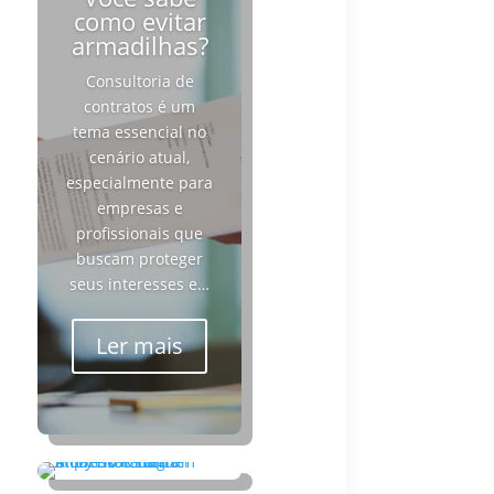
como evitar
armadilhas?
Consultoria de
contratos é um
tema essencial no
cenário atual,
especialmente para
empresas e
profissionais que
buscam proteger
seus interesses e…
Ler mais