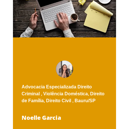
Advocacia Especializada
Direito
Criminal ,
Violência Doméstica,
Direito
de Família,
Direito Civil ,
Bauru/SP
Noelle Garcia