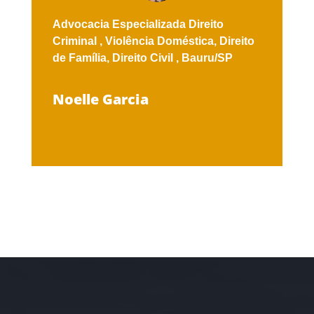
Advocacia Especializada
Direito
Criminal ,
Violência Doméstica,
Direito
de Família,
Direito Civil ,
Bauru/SP
Noelle Garcia