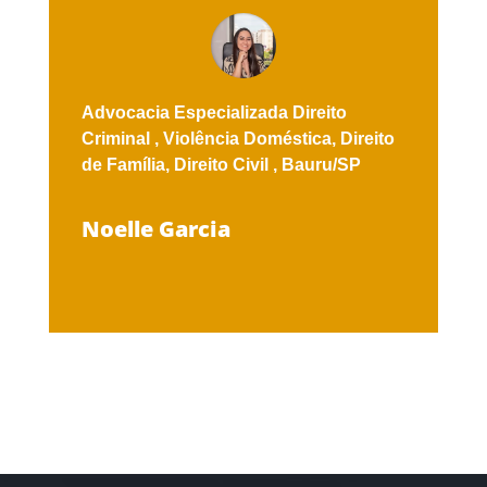
Advocacia Especializada
Direito
Criminal ,
Violência Doméstica,
Direito
de Família,
Direito Civil ,
Bauru/SP
Noelle Garcia