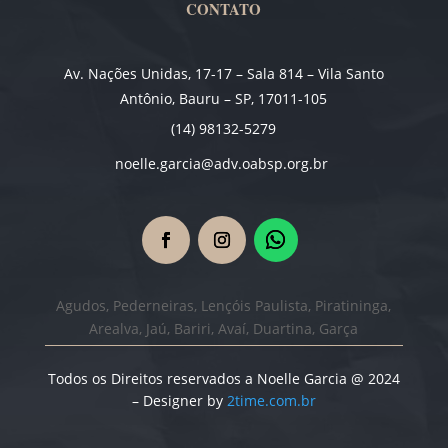
CONTATO
Av. Nações Unidas, 17-17 – Sala 814 – Vila Santo
Antônio, Bauru – SP, 17011-105
(14) 98132-5279
noelle.garcia@adv.oabsp.org.br
Agudos, Pederneiras, Lençóis Paulista, Piratininga,
Arealva, Jaú, Bariri, Avaí, Duartina, Garça
Todos os Direitos reservados a Noelle Garcia @ 2024
– Designer by
2time.com.br