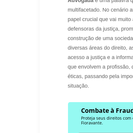
Advogada
é uma palavra q
multifacetado. No cenário
papel crucial que vai muito
defensoras da justiça, pro
construção de uma sociedad
diversas áreas do direito,
acesso a justiça e a inform
que envolvem a profissão,
éticas, passando pela impo
situação.
Combate à Fraud
Proteja seus direitos com
Fioravante.