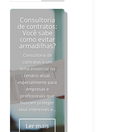
Consultoria
de contratos:
Você sabe
como evitar
armadilhas?
Consultoria de
contratos é um
tema essencial no
cenário atual,
especialmente para
empresas e
profissionais que
buscam proteger
seus interesses e…
Ler mais