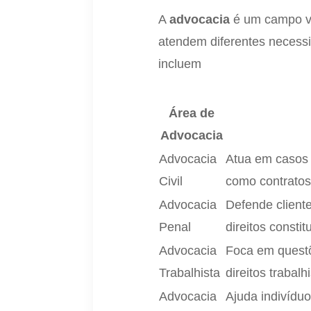
A
advocacia
é um campo va
atendem diferentes necessi
incluem
Área de
Advocacia
Advocacia
Atua em casos r
Civil
como contratos e
Advocacia
Defende client
Penal
direitos constit
Advocacia
Foca em questõ
Trabalhista
direitos trabal
Advocacia
Ajuda indivídu