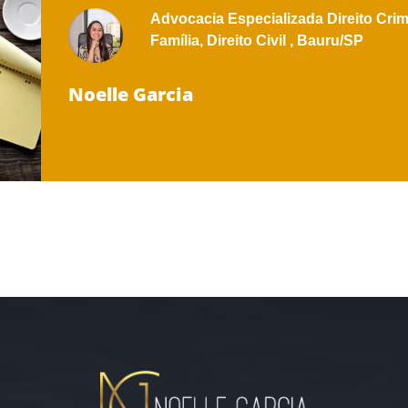
Advocacia Especializada
Direito Crim
Família,
Direito Civil ,
Bauru/SP
Noelle Garcia