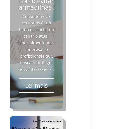
como evitar
armadilhas?
Consultoria de
contratos é um
tema essencial no
cenário atual,
especialmente para
empresas e
profissionais que
buscam proteger
seus interesses e…
Ler mais